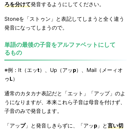
ろを分けて
発音するようにしてください。
Stoneを「ストゥン」と表記してしまうと全く違う
発音になってしまうので。
単語の最後の子音をアルファベットにして
るもの
※例：It（エッ
t
）、Up（アッ
p
）、Mail（メーィオ
ゥ
L
）
通常のカタカナ表記だと「エット」「アップ」のよ
うになりますが、本来これら子音は母音を付けず、
子音のみで発音します。
「アッ
プ
」と発音しきらずに、「アッ
p
」と
言い切